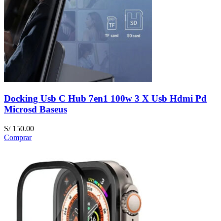
Docking Usb C Hub 7en1 100w 3 X Usb Hdmi Pd
Microsd Baseus
S/
150.00
Comprar