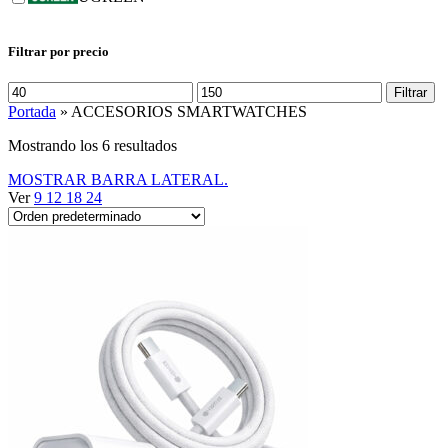
Filtrar por precio
Precio
Precio
Filtrar
mínimo
máximo
Portada
»
ACCESORIOS SMARTWATCHES
Mostrando los 6 resultados
MOSTRAR BARRA LATERAL.
Ver
9
12
18
24