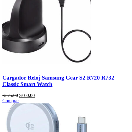
Cargador Reloj Samsung Gear S2 R720 R732
Classic Smart Watch
El
El
S/
75.00
S/
60.00
precio
precio
Comprar
original
actual
era:
es:
S/ 75.00.
S/ 60.00.