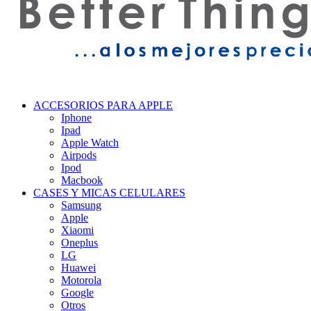
ACCESORIOS PARA APPLE
Iphone
Ipad
Apple Watch
Airpods
Ipod
Macbook
CASES Y MICAS CELULARES
Samsung
Apple
Xiaomi
Oneplus
LG
Huawei
Motorola
Google
Otros