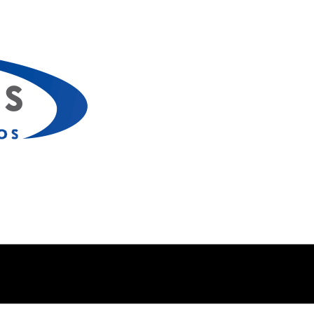
S
|
ENVÍOS A TODO EL PAÍS​
|
PAGOS 100% SEGURO