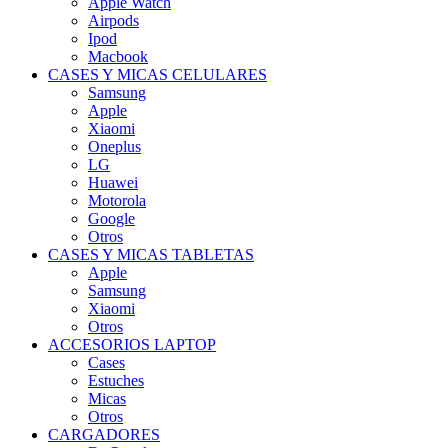
Apple Watch
Airpods
Ipod
Macbook
CASES Y MICAS CELULARES
Samsung
Apple
Xiaomi
Oneplus
LG
Huawei
Motorola
Google
Otros
CASES Y MICAS TABLETAS
Apple
Samsung
Xiaomi
Otros
ACCESORIOS LAPTOP
Cases
Estuches
Micas
Otros
CARGADORES