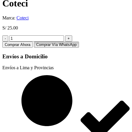
Coteci
Marca:
Coteci
S/
25.00
Adaptador
Audio
Comprar Ahora
Comprar Vía WhatsApp
Jack
Macho
Envíos a Domicilio
6.5mm
A
Envíos a Lima y Provincias
Hembra
3.5mm
Coteci
cantidad