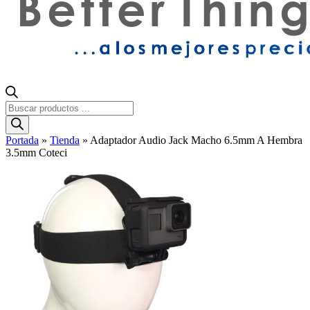
Búsqueda
de
productos
Portada
»
Tienda
»
Adaptador Audio Jack Macho 6.5mm A Hembra
3.5mm Coteci