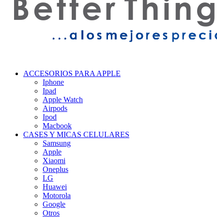
ACCESORIOS PARA APPLE
Iphone
Ipad
Apple Watch
Airpods
Ipod
Macbook
CASES Y MICAS CELULARES
Samsung
Apple
Xiaomi
Oneplus
LG
Huawei
Motorola
Google
Otros