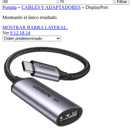
Precio
Precio
Filtrar
mínimo
máximo
Portada
»
CABLES Y ADAPTADORES
»
DisplayPort
Mostrando el único resultado
MOSTRAR BARRA LATERAL.
Ver
9
12
18
24