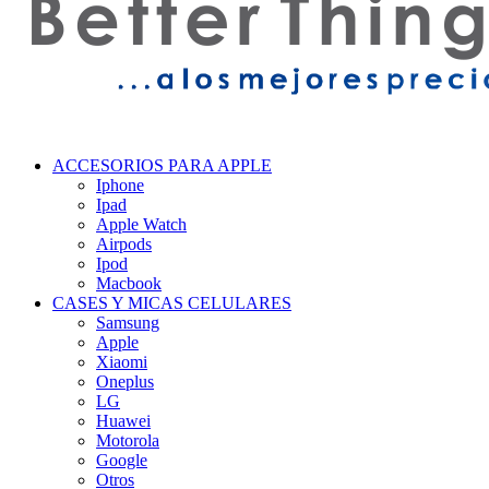
ACCESORIOS PARA APPLE
Iphone
Ipad
Apple Watch
Airpods
Ipod
Macbook
CASES Y MICAS CELULARES
Samsung
Apple
Xiaomi
Oneplus
LG
Huawei
Motorola
Google
Otros