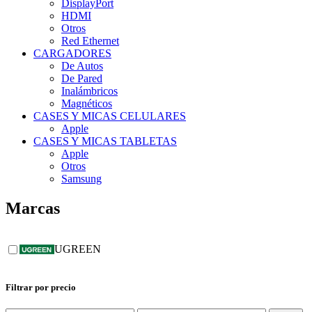
DisplayPort
HDMI
Otros
Red Ethernet
CARGADORES
De Autos
De Pared
Inalámbricos
Magnéticos
CASES Y MICAS CELULARES
Apple
CASES Y MICAS TABLETAS
Apple
Otros
Samsung
Marcas
UGREEN
Filtrar por precio