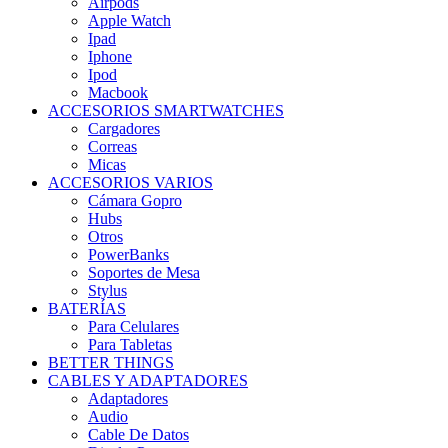
Airpods
Apple Watch
Ipad
Iphone
Ipod
Macbook
ACCESORIOS SMARTWATCHES
Cargadores
Correas
Micas
ACCESORIOS VARIOS
Cámara Gopro
Hubs
Otros
PowerBanks
Soportes de Mesa
Stylus
BATERÍAS
Para Celulares
Para Tabletas
BETTER THINGS
CABLES Y ADAPTADORES
Adaptadores
Audio
Cable De Datos