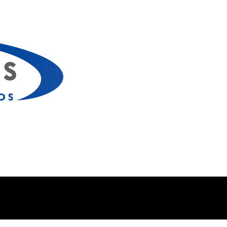
S
|
ENVÍOS A TODO EL PAÍS​
|
PAGOS 100% SEGURO