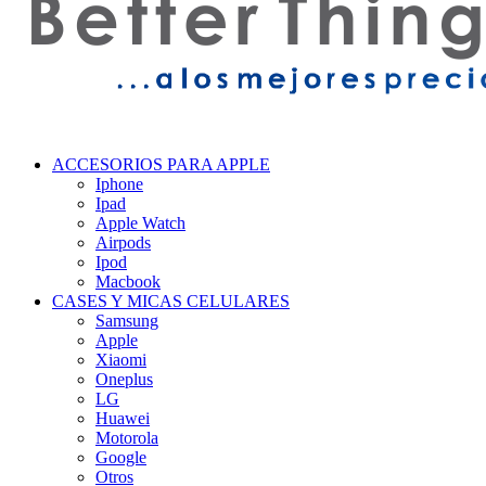
ACCESORIOS PARA APPLE
Iphone
Ipad
Apple Watch
Airpods
Ipod
Macbook
CASES Y MICAS CELULARES
Samsung
Apple
Xiaomi
Oneplus
LG
Huawei
Motorola
Google
Otros