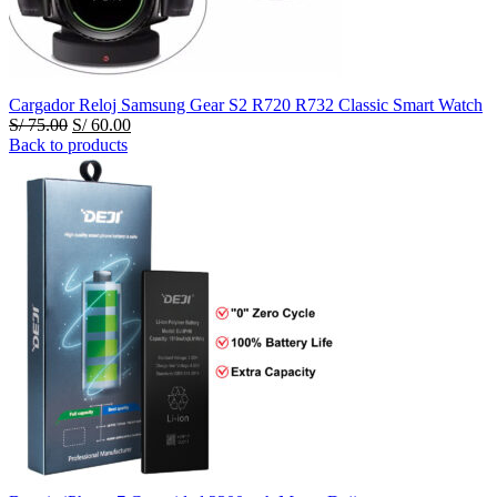
Cargador Reloj Samsung Gear S2 R720 R732 Classic Smart Watch
El
El
S/
75.00
S/
60.00
precio
precio
Back to products
original
actual
era:
es:
S/ 75.00.
S/ 60.00.