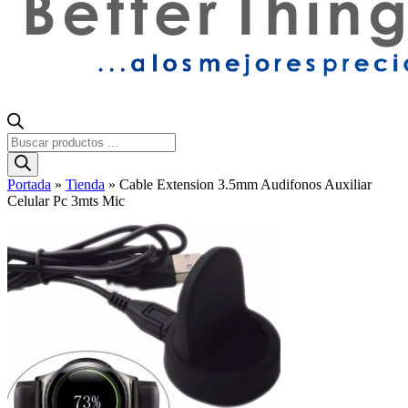
Búsqueda
de
productos
Portada
»
Tienda
»
Cable Extension 3.5mm Audifonos Auxiliar
Celular Pc 3mts Mic