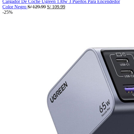
Cargador De Coche Ugreen 130w 3 Puertos Para Encendedor
El
El
Color Negro
S/
129.99
S/
109.99
precio
precio
-25%
original
actual
era:
es:
S/ 129.99.
S/ 109.99.