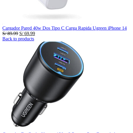
Cargador Pared 40w Dos Tipo C Carga Rapida Ugreen iPhone 14
El
El
S/
89.99
S/
69.99
precio
precio
Back to products
original
actual
era:
es:
S/ 89.99.
S/ 69.99.