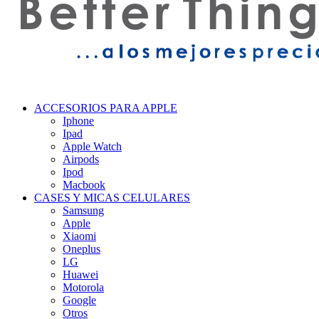
ACCESORIOS PARA APPLE
Iphone
Ipad
Apple Watch
Airpods
Ipod
Macbook
CASES Y MICAS CELULARES
Samsung
Apple
Xiaomi
Oneplus
LG
Huawei
Motorola
Google
Otros