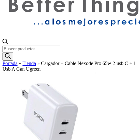
Búsqueda
de
productos
Portada
»
Tienda
»
Cargador + Cable Nexode Pro 65w 2-usb C + 1
Usb A Gan Ugreen