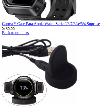
Correa Y Case Para Apple Watch Serie 9/8/7/6/se/5/4 Supcase
S/
89.99
Back to products