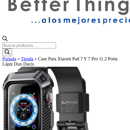
Búsqueda
de
productos
Portada
»
Tienda
»
Case Para Xiaomi Pad 7 Y 7 Pro 11.2 Porta
Lápiz Dux Ducis