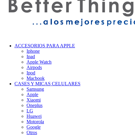
ACCESORIOS PARA APPLE
Iphone
Ipad
Apple Watch
Airpods
Ipod
Macbook
CASES Y MICAS CELULARES
Samsung
Apple
Xiaomi
Oneplus
LG
Huawei
Motorola
Google
Otros