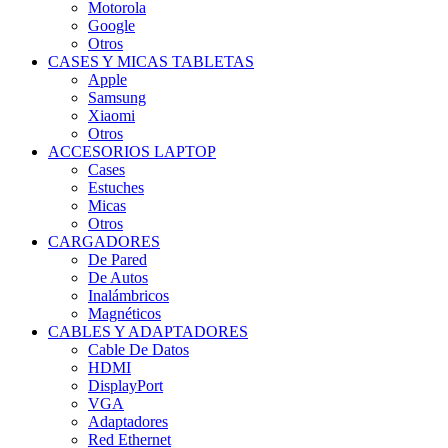
Motorola
Google
Otros
CASES Y MICAS TABLETAS
Apple
Samsung
Xiaomi
Otros
ACCESORIOS LAPTOP
Cases
Estuches
Micas
Otros
CARGADORES
De Pared
De Autos
Inalámbricos
Magnéticos
CABLES Y ADAPTADORES
Cable De Datos
HDMI
DisplayPort
VGA
Adaptadores
Red Ethernet