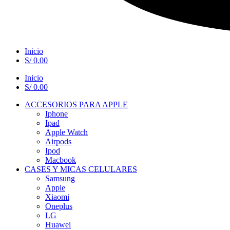
Inicio
S/
0.00
Inicio
S/
0.00
ACCESORIOS PARA APPLE
Iphone
Ipad
Apple Watch
Airpods
Ipod
Macbook
CASES Y MICAS CELULARES
Samsung
Apple
Xiaomi
Oneplus
LG
Huawei