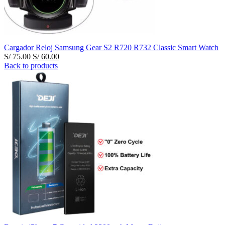
Cargador Reloj Samsung Gear S2 R720 R732 Classic Smart Watch
El
El
S/
75.00
S/
60.00
precio
precio
Back to products
original
actual
era:
es:
S/ 75.00.
S/ 60.00.