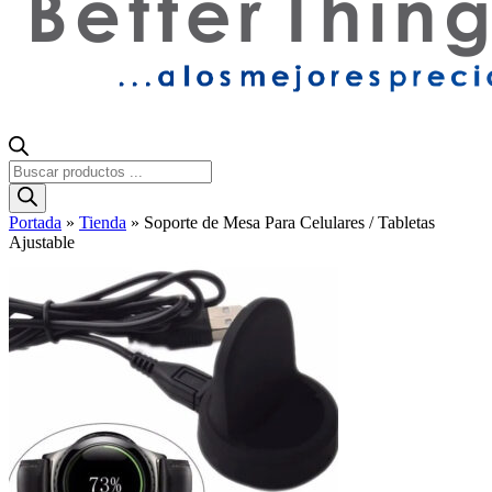
Búsqueda
de
productos
Portada
»
Tienda
»
Soporte de Mesa Para Celulares / Tabletas
Ajustable