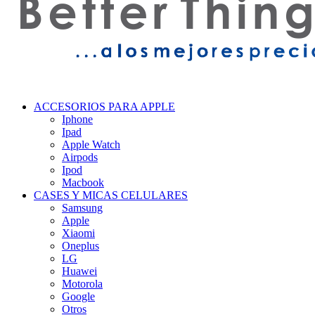
ACCESORIOS PARA APPLE
Iphone
Ipad
Apple Watch
Airpods
Ipod
Macbook
CASES Y MICAS CELULARES
Samsung
Apple
Xiaomi
Oneplus
LG
Huawei
Motorola
Google
Otros