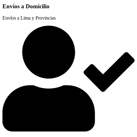
Para
Envíos a Domicilio
Celulares
/
Envíos a Lima y Provincias
Tabletas
Ajustable
cantidad