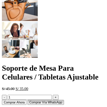
Soporte de Mesa Para
Celulares / Tabletas Ajustable
El
El
S/
45.00
S/
35.00
precio
precio
Soporte
original
actual
de
era:
es:
Comprar Ahora
Comprar Vía WhatsApp
Mesa
S/ 45.00.
S/ 35.00.